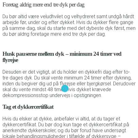
Foretag aldrig mere end tre dyk per dag
Du bør altid være veludhvilet og velhydreret samt undgå hårdt
arbejde før, under og efter dykket. Hvis du dykker flere gange
på samme dag, skal du starte med det dybeste dyk først, men
du bør aldrig foretage mere end tre dyk per dag.
Husk pauserne mellem dyk – minimum 24 timer ved
flyrejse
Desuden er det vigtigt, at du holder en dykkefri dag efter to-
tre dages dyk. Du skal vente minimum 24 timer efter dykning,
inden du begiver dig ud på flyrejse eller bjergkørsel. Derudover
skal du vente mindst 48 timer, hvis dykket krævede
dekompressionsstop undervejs i opstigningen.
Tag et dykkercertifikat
Hvis du elsker at dykke, anbefaler vi altid, at du tager et
dykkercertifikat. Du bør dog kun tage et dykkercertifikat på
anerkendte dykkerskoler, og du bør forud have undersøgt
lokale behandlingsmuligheder i tilfælde af dykkersyge –