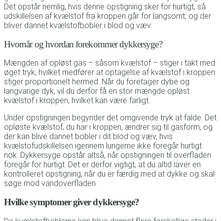
Det opstår nemlig, hvis denne opstigning sker for hurtigt, så
udskillelsen af kvælstof fra kroppen går for langsomt, og der
bliver dannet kvælstofbobler i blod og væv.
Hvornår og hvordan forekommer dykkersyge?
Mængden af opløst gas – såsom kvælstof – stiger i takt med
øget tryk, hvilket medfører at optagelse af kvælstof i kroppen
stiger proportionelt hermed. Når du foretager dybe og
langvarige dyk, vil du derfor få en stor mængde opløst
kvælstof i kroppen, hvilket kan være farligt.
Under opstigningen begynder det omgivende tryk at falde. Det
opløste kvælstof, du har i kroppen, ændrer sig til gasform, og
der kan blive dannet bobler i dit blod og væv, hvis
kvælstofudskillelsen igennem lungerne ikke foregår hurtigt
nok. Dykkersyge opstår altså, når opstigningen til overfladen
foregår for hurtigt. Det er derfor vigtigt, at du altid laver en
kontrolleret opstigning, når du er færdig med at dykke og skal
søge mod vandoverfladen.
Hvilke symptomer giver dykkersyge?