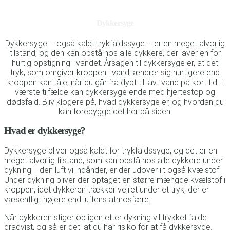
Dykkersyge
Dykkersyge – også kaldt trykfaldssyge – er en meget alvorlig
tilstand, og den kan opstå hos alle dykkere, der laver en for
hurtig opstigning i vandet. Årsagen til dykkersyge er, at det
tryk, som omgiver kroppen i vand, ændrer sig hurtigere end
kroppen kan tåle, når du går fra dybt til lavt vand på kort tid. I
værste tilfælde kan dykkersyge ende med hjertestop og
dødsfald. Bliv klogere på, hvad dykkersyge er, og hvordan du
kan forebygge det her på siden.
Hvad er dykkersyge?
Dykkersyge bliver også kaldt for trykfaldssyge, og det er en
meget alvorlig tilstand, som kan opstå hos alle dykkere under
dykning. I den luft vi indånder, er der udover ilt også kvælstof.
Under dykning bliver der optaget en større mængde kvælstof i
kroppen, idet dykkeren trækker vejret under et tryk, der er
væsentligt højere end luftens atmosfære.
Når dykkeren stiger op igen efter dykning vil trykket falde
gradvist, og så er det, at du har risiko for at få dykkersyge.