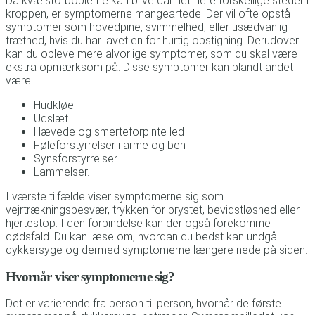
Da kvælstofboblerne kan blive dannet flere forskellige steder i
kroppen, er symptomerne mangeartede. Der vil ofte opstå
symptomer som hovedpine, svimmelhed, eller usædvanlig
træthed, hvis du har lavet en for hurtig opstigning. Derudover
kan du opleve mere alvorlige symptomer, som du skal være
ekstra opmærksom på. Disse symptomer kan blandt andet
være:
Hudkløe
Udslæt
Hævede og smerteforpinte led
Føleforstyrrelser i arme og ben
Synsforstyrrelser
Lammelser.
I værste tilfælde viser symptomerne sig som
vejrtrækningsbesvær, trykken for brystet, bevidstløshed eller
hjertestop. I den forbindelse kan der også forekomme
dødsfald. Du kan læse om, hvordan du bedst kan undgå
dykkersyge og dermed symptomerne længere nede på siden.
Hvornår viser symptomerne sig?
Det er varierende fra person til person, hvornår de første