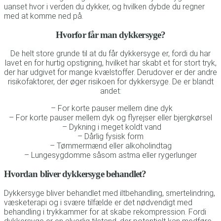
uanset hvor i verden du dykker, og hvilken dybde du regner
med at komme ned på.
Hvorfor får man dykkersyge?
De helt store grunde til at du får dykkersyge er, fordi du har
lavet en for hurtig opstigning, hvilket har skabt et for stort tryk,
der har udgivet for mange kvælstoffer. Derudover er der andre
risikofaktorer, der øger risikoen for dykkersyge. De er blandt
andet:
– For korte pauser mellem dine dyk
– For korte pauser mellem dyk og flyrejser eller bjergkørsel
– Dykning i meget koldt vand
– Dårlig fysisk form
– Tømmermænd eller alkoholindtag
– Lungesygdomme såsom astma eller rygerlunger
Hvordan bliver dykkersyge behandlet?
Dykkersyge bliver behandlet med iltbehandling, smertelindring,
væsketerapi og i svære tilfælde er det nødvendigt med
behandling i trykkammer for at skabe rekompression. Fordi