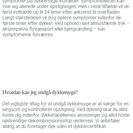
symptomer på dykkersyge indtræder. Symptombilledet kan
vise sig allerede under opstigningen, men i visse tilfælde vil de
først indtræde op til 24 timer efter ankomst til overfladen.
Langt størstedelen vil dog opleve symptomer indenfor de
første timer efter dykket. Ved ophold i lavt atmosfærisk tryk –
eksempelvis flytransport eller bjergvandring – kan
symptomerne forværres.
Hvordan kan jeg undgå dykkersyge?
Det vigtigste tiltag for at undgå dykkersyge er at sørge for en
langsom og kontrolleret opstigning. Ved dykning skal du altid
holde dig indenfor dykketabellernes anvisninger og altid holde
nødvendige dekompressionsstop undervejs. Vi anbefaler
aldrig, at du foretager dyk uden et dykkercertifikat.