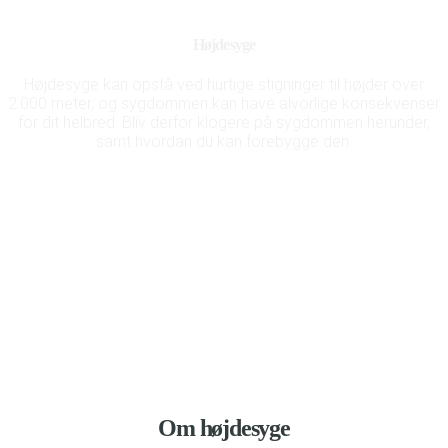
Højdesyge
Højdesyge kan opstå ved hurtige stigninger til højder over
2.000 meter, og sygdommen kan have alvorlige konsekvenser
for dit helbred. Bliv derfor klogere på sygdommen herunder,
samt hvordan du kan forebygge den.
Om højdesyge