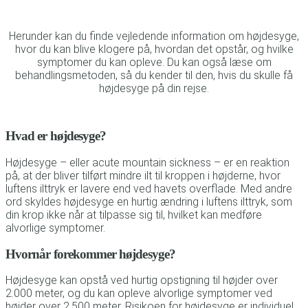
Herunder kan du finde vejledende information om højdesyge,
hvor du kan blive klogere på, hvordan det opstår, og hvilke
symptomer du kan opleve. Du kan også læse om
behandlingsmetoden, så du kender til den, hvis du skulle få
højdesyge på din rejse.
Hvad er højdesyge?
Højdesyge – eller acute mountain sickness – er en reaktion
på, at der bliver tilført mindre ilt til kroppen i højderne, hvor
luftens ilttryk er lavere end ved havets overflade. Med andre
ord skyldes højdesyge en hurtig ændring i luftens ilttryk, som
din krop ikke når at tilpasse sig til, hvilket kan medføre
alvorlige symptomer.
Hvornår forekommer højdesyge?
Højdesyge kan opstå ved hurtig opstigning til højder over
2.000 meter, og du kan opleve alvorlige symptomer ved
højder over 2.500 meter. Risikoen for højdesyge er individuel,