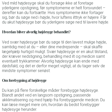
Ved mild højdesyge skal du forsøge ikke at foretage
yderligere opstigning, før symptomerne er helt forsvundet –
derefter kan du fortsætte. Hvis symptomerne ikke fortager
sig, bør du søge ned i højde, hvor luftens ilttryk er højere. Får
du akut højdesyge bør du yderligere søge ned til lavere højde.
Hvordan bliver alvorlig højdesyge behandlet?
Ved svær højdesyge bør du søge til den lavest mulige højde,
samtidig med at du – eller dine medrejsende – skal skaffe
lægehjælp hurtigst muligt. Svær højdesyge er en akut tilstand,
der kræver nedstigning, behandling med ilt og medicin samt
eventuelt trykkammer. Alvorlig højdesyge kan ende med
dødsfald, og det er derfor meget vigtigt, at du tager selv de
mindste symptomer seriøst.
Om forebygning af højdesyge
Du kan på flere forskellige måder forebygge højdesyge.
Blandt andet ved en langsom opstigning, passende
akklimatisering og med hjælp fra forebyggende medicin. Du
kan læse meget mere om, hvordan du bedst forebygger
højdesyge herunder.