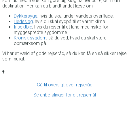
som du med fordel kan gøre dig klog på, før du rejser til din
destination. Her kan du blandt andet læse om:
Dykkersyge
, hvis du skal under vandets overflade.
Hedeslag
, hvis du skal sydpå til et varmt klima.
Insektbid
, hvis du rejser til et land med risiko for
myggespredte sygdomme.
Kronisk sygdom
, så du ved, hvad du skal være
opmærksom på.
Vi har et væld af gode rejseråd, så du kan få en så sikker rejse
som muligt.
Gå til oversigt over rejseråd
Se anbefalinger for dit rejsemål