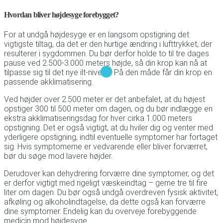
Hvordan bliver højdesyge forebygget?
For at undgå højdesyge er en langsom opstigning det
vigtigste tiltag, da det er den hurtige ændring i lufttrykket, der
resulterer i sygdommen. Du bør derfor holde to til tre dages
pause ved 2.500-3.000 meters højde, så din krop kan nå at
tilpasse sig til det nye ilt-niveau. På den måde får din krop en
passende akklimatisering.
Ved højder over 2.500 meter er det anbefalet, at du højest
opstiger 300 til 500 meter om dagen, og du bør indlægge en
ekstra akklimatiseringsdag for hver cirka 1.000 meters
opstigning. Det er også vigtigt, at du hviler dig og venter med
yderligere opstigning, indtil eventuelle symptomer har fortaget
sig. Hvis symptomerne er vedvarende eller bliver forværret,
bør du søge mod lavere højder.
Derudover kan dehydrering forværre dine symptomer, og det
er derfor vigtigt med rigeligt væskeindtag – gerne tre til fire
liter om dagen. Du bør også undgå overdreven fysisk aktivitet,
afkøling og alkoholindtagelse, da dette også kan forværre
dine symptomer. Endelig kan du overveje forebyggende
medicin mod højdesyge.