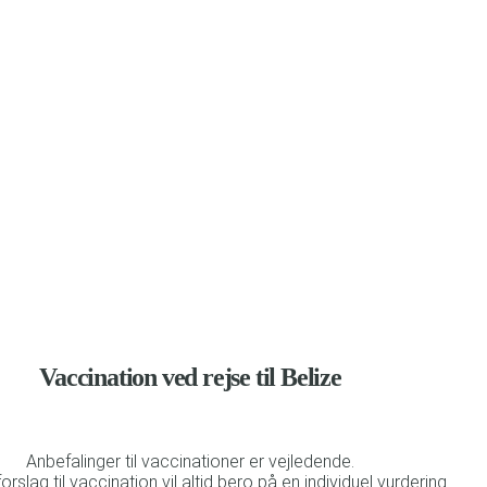
befalinger til vaccination og beskyttelse mod malaria
Vaccination ved rejse til Belize
Anbefalinger til vaccinationer er vejledende.
forslag til vaccination vil altid bero på en individuel vurdering.