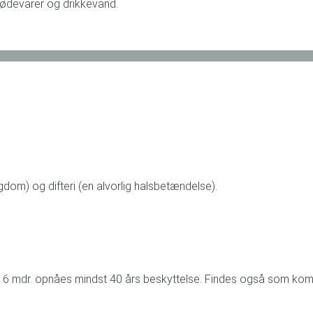
 fødevarer og drikkevand.
om) og difteri (en alvorlig halsbetændelse).
igst 6 mdr. opnåes mindst 40 års beskyttelse. Findes også som ko