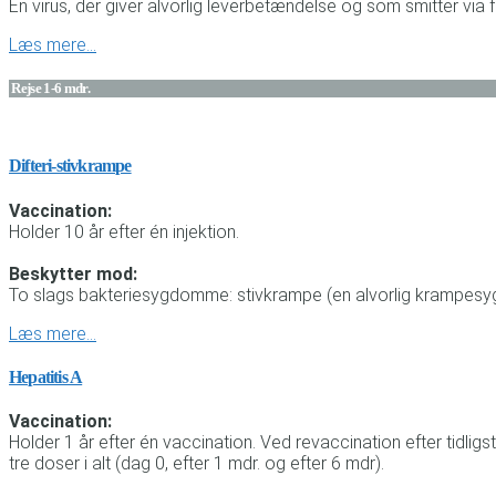
En virus, der giver alvorlig leverbetændelse og som smitter via
Læs mere…
Rejse 1-6 mdr.
Difteri-stivkrampe
Vaccination:
Holder 10 år efter én injektion.
Beskytter mod:
To slags bakteriesygdomme: stivkrampe (en alvorlig krampesygd
Læs mere…
Hepatitis A
Vaccination:
Holder 1 år efter én vaccination. Ved revaccination efter tidl
tre doser i alt (dag 0, efter 1 mdr. og efter 6 mdr).