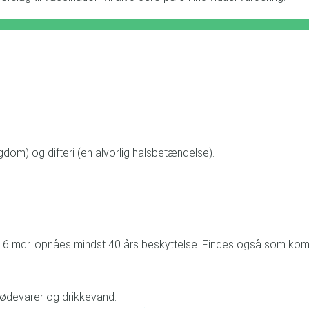
om) og difteri (en alvorlig halsbetændelse).
igst 6 mdr. opnåes mindst 40 års beskyttelse. Findes også som ko
 fødevarer og drikkevand.