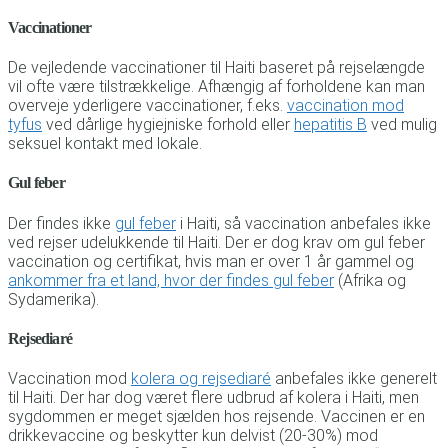
Vaccinationer
De vejledende vaccinationer til Haiti baseret på rejselængde
vil ofte være tilstrækkelige. Afhængig af forholdene kan man
overveje yderligere vaccinationer, f.eks.
vaccination mod
tyfus
ved dårlige hygiejniske forhold eller
hepatitis B
ved mulig
seksuel kontakt med lokale.
Gul feber
Der findes ikke
gul feber
i Haiti, så vaccination anbefales ikke
ved rejser udelukkende til Haiti. Der er dog krav om gul feber
vaccination og certifikat, hvis man er over 1 år gammel og
ankommer fra et land, hvor der findes gul feber
(Afrika og
Sydamerika).
Rejsediaré
Vaccination mod
kolera og rejsediaré
anbefales ikke generelt
til Haiti. Der har dog været flere udbrud af kolera i Haiti, men
sygdommen er meget sjælden hos rejsende. Vaccinen er en
drikkevaccine og beskytter kun delvist (20-30%) mod