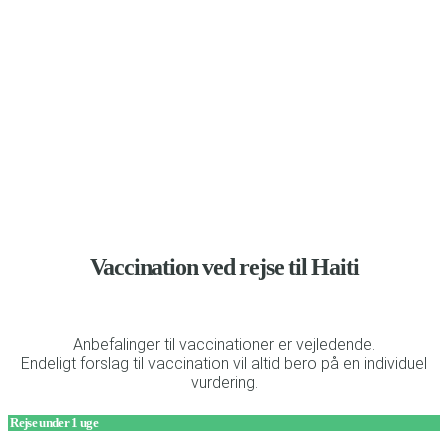
Anbefalinger til vaccination og beskyttelse mod malaria
Vaccination ved rejse til Haiti
Anbefalinger til vaccinationer er vejledende.
Endeligt forslag til vaccination vil altid bero på en individuel
vurdering.
Rejse under 1 uge