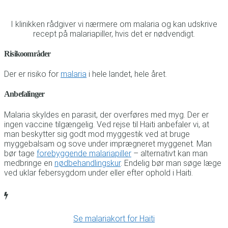
I klinikken rådgiver vi nærmere om malaria og kan udskrive
recept på malariapiller, hvis det er nødvendigt.
Risikoområder
Der er risiko for
malaria
i hele landet, hele året.
Anbefalinger
Mala
ria
skyldes en parasit, der
overføres med myg. Der er
ingen vaccine tilgængelig. Ved rejse til Haiti anbefaler vi, at
man beskytter sig godt mod myggestik ved at bruge
myggebalsam og sove under imprægneret myggenet. Man
bør tage
forebyggende malariapiller
– alternativt kan man
medbringe en
nødbehandlingskur
. Endelig bør man søge læge
ved uklar febersygdom under eller efter ophold i Haiti.
Se malariakort for Haiti