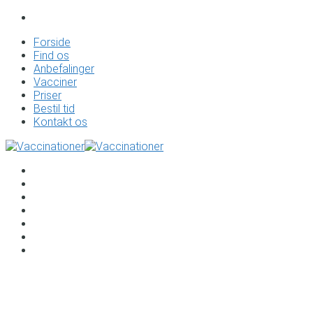
Forside
Find os
Anbefalinger
Vacciner
Priser
Bestil tid
Kontakt os
Forside
Find os
Anbefalinger
Vacciner
Priser
Bestil tid
Kontakt os
Vaccinationer til Haiti