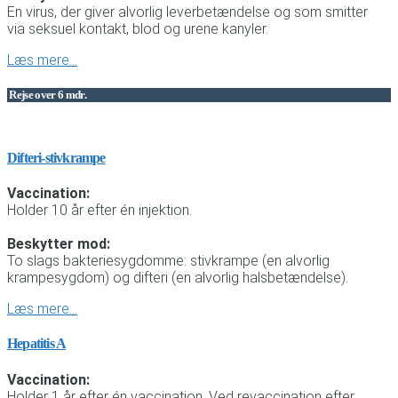
En virus, der giver alvorlig leverbetændelse og som smitter
via seksuel kontakt, blod og urene kanyler.
Læs mere…
Rejse over 6 mdr.
Difteri-stivkrampe
Vaccination:
Holder 10 år efter én injektion.
Beskytter mod:
To slags bakteriesygdomme: stivkrampe (en alvorlig
krampesygdom) og difteri (en alvorlig halsbetændelse).
Læs mere…
Hepatitis A
Vaccination:
Holder 1 år efter én vaccination. Ved revaccination efter