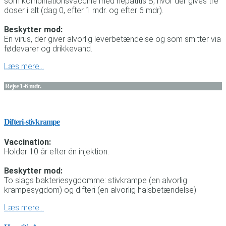
som kombinationsvaccine med hepatitis B, hvor der gives tre
doser i alt (dag 0, efter 1 mdr. og efter 6 mdr).
Beskytter mod:
En virus, der giver alvorlig leverbetændelse og som smitter via
fødevarer og drikkevand.
Læs mere…
Rejse 1-6 mdr.
Difteri-stivkrampe
Vaccination:
Holder 10 år efter én injektion.
Beskytter mod:
To slags bakteriesygdomme: stivkrampe (en alvorlig
krampesygdom) og difteri (en alvorlig halsbetændelse).
Læs mere…