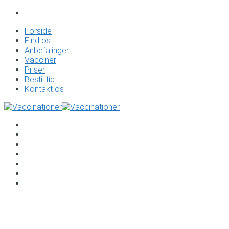
Forside
Find os
Anbefalinger
Vacciner
Priser
Bestil tid
Kontakt os
Forside
Find os
Anbefalinger
Vacciner
Priser
Bestil tid
Kontakt os
Vaccinationer til Jomfruøerne