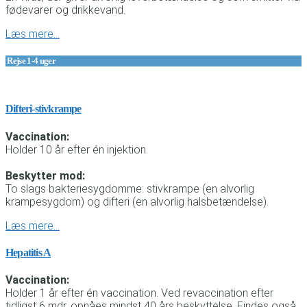
fødevarer og drikkevand.
Læs mere…
Rejse 1-4 uger
Difteri-stivkrampe
Vaccination:
Holder 10 år efter én injektion.
Beskytter mod:
To slags bakteriesygdomme: stivkrampe (en alvorlig
krampesygdom) og difteri (en alvorlig halsbetændelse).
Læs mere…
Hepatitis A
Vaccination:
Holder 1 år efter én vaccination. Ved revaccination efter
tidligst 6 mdr. opnåes mindst 40 års beskyttelse. Findes også