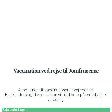
(gælder både britiske og amerikanske)
Anbefalinger til vaccination og beskyttelse mod malaria
Vaccination ved rejse til Jomfruøerne
Anbefalinger til vaccinationer er vejledende.
Endeligt forslag til vaccination vil altid bero på en individuel
vurdering.
Rejse under 1 uge