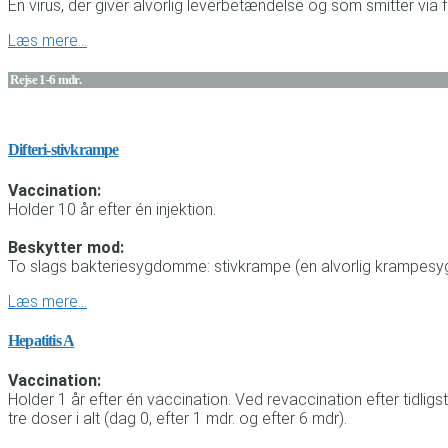
En virus, der giver alvorlig leverbetændelse og som smitter via
Læs mere…
Rejse 1-6 mdr.
Difteri-stivkrampe
Vaccination:
Holder 10 år efter én injektion.
Beskytter mod:
To slags bakteriesygdomme: stivkrampe (en alvorlig krampesygd
Læs mere…
Hepatitis A
Vaccination:
Holder 1 år efter én vaccination. Ved revaccination efter tidl
tre doser i alt (dag 0, efter 1 mdr. og efter 6 mdr).