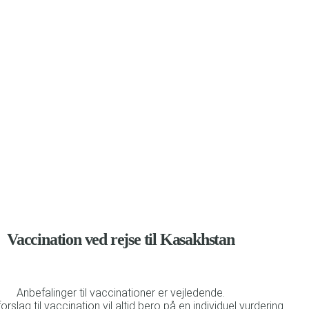
befalinger til vaccination og beskyttelse mod malaria
Vaccination ved rejse til Kasakhstan
Anbefalinger til vaccinationer er vejledende.
forslag til vaccination vil altid bero på en individuel vurdering.