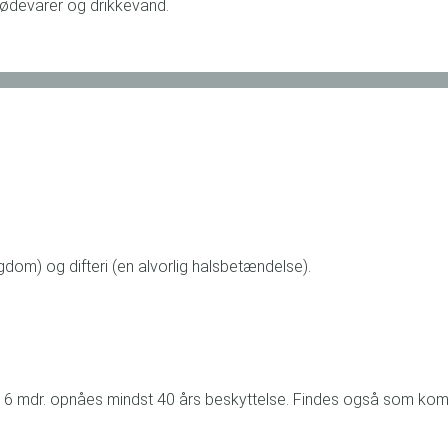
 fødevarer og drikkevand.
om) og difteri (en alvorlig halsbetændelse).
igst 6 mdr. opnåes mindst 40 års beskyttelse. Findes også som ko