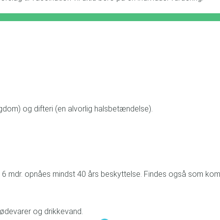
om) og difteri (en alvorlig halsbetændelse).
igst 6 mdr. opnåes mindst 40 års beskyttelse. Findes også som ko
 fødevarer og drikkevand.