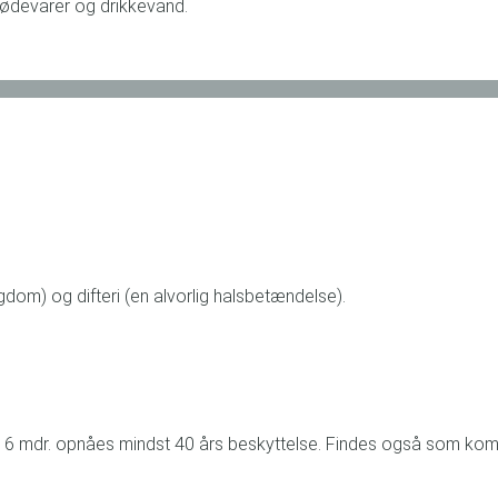
 fødevarer og drikkevand.
om) og difteri (en alvorlig halsbetændelse).
igst 6 mdr. opnåes mindst 40 års beskyttelse. Findes også som ko