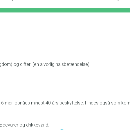
om) og difteri (en alvorlig halsbetændelse).
igst 6 mdr. opnåes mindst 40 års beskyttelse. Findes også som ko
 fødevarer og drikkevand.