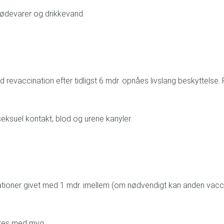
 fødevarer og drikkevand.
ed revaccination efter tidligst 6 mdr. opnåes livslang beskytte
seksuel kontakt, blod og urene kanyler.
tioner givet med 1 mdr. imellem (om nødvendigt kan anden vaccin
øres med myg.