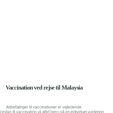
befalinger til vaccination og beskyttelse mod malaria
Vaccination ved rejse til Malaysia
Anbefalinger til vaccinationer er vejledende.
forslag til vaccination vil altid bero på en individuel vurdering.