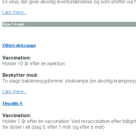
En virus, der giver alvorlig leverbetændelse og som smitter via
Læs mere…
Rejse 1-6 mdr.
Difteri-stivkrampe
Vaccination:
Holder 10 år efter én injektion.
Beskytter mod:
To slags bakteriesygdomme: stivkrampe (en alvorlig krampesygd
Læs mere…
Hepatitis A
Vaccination:
Holder 1 år efter én vaccination. Ved revaccination efter tidl
tre doser i alt (dag 0, efter 1 mdr. og efter 6 mdr).