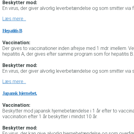
Beskytter mod:
En virus, der giver alvorlig leverbetændelse og som smitter via
Læs mere…
Hepatitis B
Vaccination:
Der gives to vaccinationer inden afrejse med 1 mdr. imellem. V
hepatitis A, der gives efter samme program som for hepatitis B.
Beskytter mod:
En virus, der giver alvorlig leverbetændelse og som smitter via 
Læs mere…
Japansk hjernebet.
Vaccination:
Beskytter mod japansk hjernebetændelse i 1 år efter to vaccina
vaccination efter 1 år beskytter i mindst 10 år.
Beskytter mod:
En virus, der kan give alvorlig hjernebetændelse og som overf