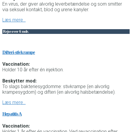
En virus, der giver alvorlig leverbetændelse og som smitter
via seksuel kontakt, blod og urene kanyler.
Læs mere…
Rejse over 6 mdr.
Difteri-stivkrampe
Vaccination:
Holder 10 år efter én injektion.
Beskytter mod:
To slags bakteriesygdomme: stivkrampe (en alvorlig
krampesygdom) og difteri (en alvorlig halsbetændelse).
Læs mere…
Hepatitis A
Vaccination:
Holder 1 år efter én vaccination. Ved revaccination efter