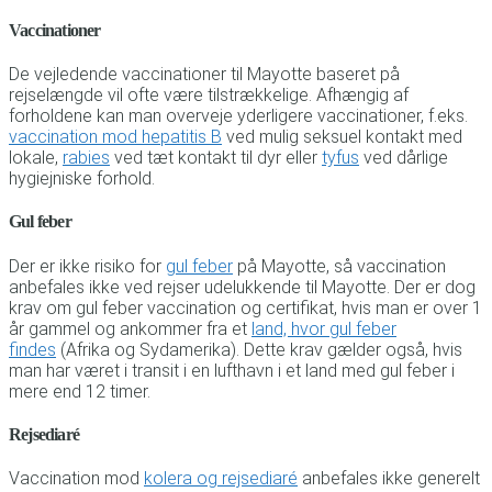
Vaccinationer
De vejledende vaccinationer til Mayotte baseret på
rejselængde vil ofte være tilstrækkelige. Afhængig af
forholdene kan man overveje yderligere vaccinationer, f.eks.
vaccination mod hepatitis B
ved mulig seksuel kontakt med
lokale,
rabies
ved tæt kontakt til dyr eller
tyfus
ved dårlige
hygiejniske forhold.
Gul feber
Der er ikke risiko for
gul feber
på Mayotte, så vaccination
anbefales ikke ved rejser udelukkende til Mayotte. Der er dog
krav om gul feber vaccination og certifikat, hvis man er over 1
år gammel og ankommer fra et
land, hvor gul feber
findes
(Afrika og Sydamerika). Dette krav gælder også, hvis
man har været i transit i en lufthavn i et land med gul feber i
mere end 12 timer.
Rejsediaré
Vaccination mod
kolera og rejsediaré
anbefales ikke generelt