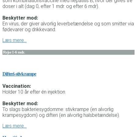
som kombinationsvaccine med hepatitis B, hvor der gives tre
doser i alt (dag 0, efter 1 mdr. og efter 6 mdr).
Beskytter mod:
En virus, der giver alvorlig leverbetændelse og som smitter via
fødevarer og drikkevand.
Læs mere…
Rejse 1-6 mdr.
Difteri-stivkrampe
Vaccination:
Holder 10 år efter én injektion.
Beskytter mod:
To slags bakteriesygdomme: stivkrampe (en alvorlig
krampesygdom) og difteri (en alvorlig halsbetændelse).
Læs mere…