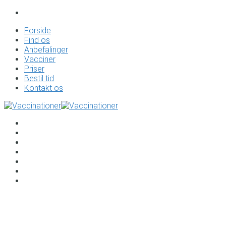
Forside
Find os
Anbefalinger
Vacciner
Priser
Bestil tid
Kontakt os
Forside
Find os
Anbefalinger
Vacciner
Priser
Bestil tid
Kontakt os
Vaccinationer til Mayotte