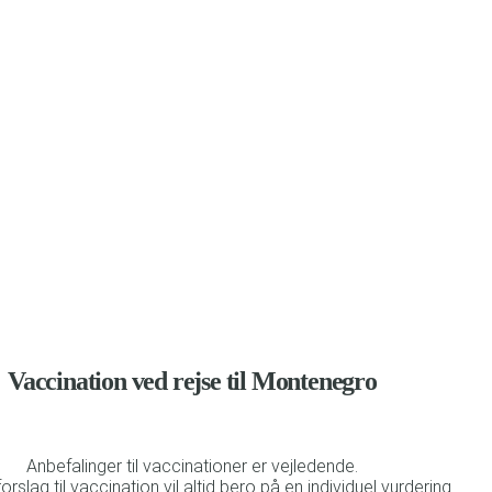
befalinger til vaccination og beskyttelse mod malaria
Vaccination ved rejse til Montenegro
Anbefalinger til vaccinationer er vejledende.
forslag til vaccination vil altid bero på en individuel vurdering.