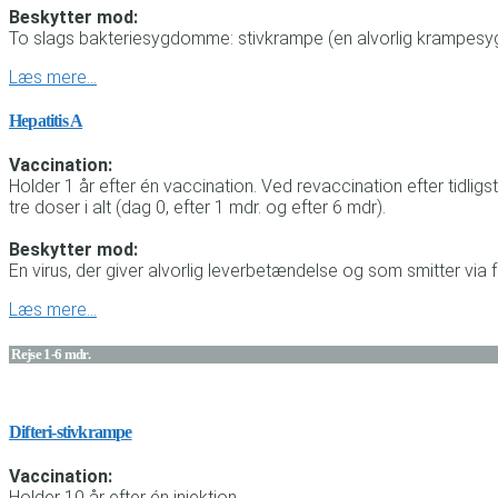
Beskytter mod:
To slags bakteriesygdomme: stivkrampe (en alvorlig krampesygd
Læs mere…
Hepatitis A
Vaccination:
Holder 1 år efter én vaccination. Ved revaccination efter tidl
tre doser i alt (dag 0, efter 1 mdr. og efter 6 mdr).
Beskytter mod:
En virus, der giver alvorlig leverbetændelse og som smitter via
Læs mere…
Rejse 1-6 mdr.
Difteri-stivkrampe
Vaccination:
Holder 10 år efter én injektion.