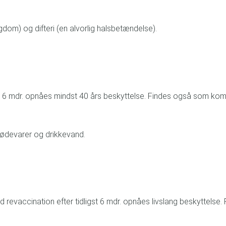
om) og difteri (en alvorlig halsbetændelse).
igst 6 mdr. opnåes mindst 40 års beskyttelse. Findes også som ko
 fødevarer og drikkevand.
ed revaccination efter tidligst 6 mdr. opnåes livslang beskytte