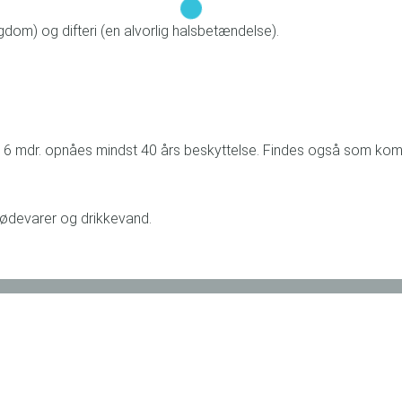
om) og difteri (en alvorlig halsbetændelse).
igst 6 mdr. opnåes mindst 40 års beskyttelse. Findes også som ko
 fødevarer og drikkevand.