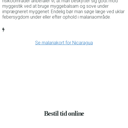
risikoområder anbefaler vi, at man beskytter sig godt mod
myggestik ved at bruge myggebalsam og sove under
imprægneret myggenet. Endelig bør man søge læge ved uklar
febersygdom under eller efter ophold i malariaområde.
Se malariakort for Nicaragua
Bestil tid online