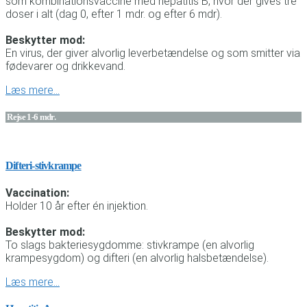
som kombinationsvaccine med hepatitis B, hvor der gives tre
doser i alt (dag 0, efter 1 mdr. og efter 6 mdr).
Beskytter mod:
En virus, der giver alvorlig leverbetændelse og som smitter via
fødevarer og drikkevand.
Læs mere…
Rejse 1-6 mdr.
Difteri-stivkrampe
Vaccination:
Holder 10 år efter én injektion.
Beskytter mod:
To slags bakteriesygdomme: stivkrampe (en alvorlig
krampesygdom) og difteri (en alvorlig halsbetændelse).
Læs mere…