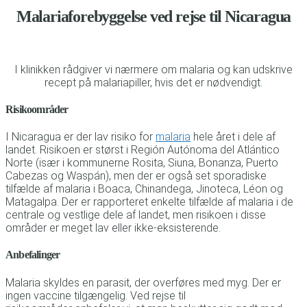
Malariaforebyggelse ved rejse til Nicaragua
I klinikken rådgiver vi nærmere om malaria og kan udskrive
recept på malariapiller, hvis det er nødvendigt.
Risikoområder
I Nicaragua er der lav risiko for
malaria
hele året i dele af
landet. Risikoen er størst i Región Autónoma del Atlántico
Norte (især i kommunerne Rosita, Siuna, Bonanza, Puerto
Cabezas og Waspán), men der er
også set sporadiske
tilfælde af malaria i Boaca, Chinandega, Jinoteca, Léon og
Matagalpa. Der er rapporteret enkelte tilfælde af malaria i de
centrale og vestlige dele af landet, men risikoen i disse
områder er meget lav eller ikke-eksisterende.
Anbefalinger
Mala
ria
skyldes en parasit, der
overføres med myg. Der er
ingen vaccine tilgængelig. Ved rejse til