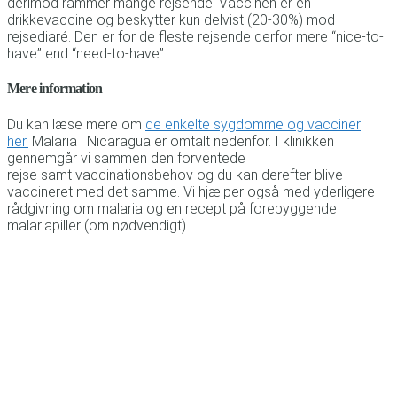
derimod rammer mange rejsende. Vaccinen er en
drikkevaccine og beskytter kun delvist (20-30%) mod
rejsediaré. Den er for de fleste rejsende derfor mere “nice-to-
have” end “need-to-have”.
Mere information
Du kan læse mere om
de enkelte sygdomme og vacciner
her.
Malaria i Nicaragua er omtalt nedenfor. I klinikken
gennemgår vi sammen den forventede
rejse samt vaccinationsbehov og du kan derefter blive
vaccineret med det samme. Vi hjælper også med yderligere
rådgivning om malaria og en recept på forebyggende
malariapiller (om nødvendigt).