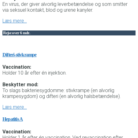
En virus, der giver alvorlig leverbetændelse og som smitter
via seksuel kontakt, blod og urene kanyler.
Læs mere…
Rejse over 6 mdr.
Difteri-stivkrampe
Vaccination:
Holder 10 år efter én injektion.
Beskytter mod:
To slags bakteriesygdomme: stivkrampe (en alvorlig
krampesygdom) og difteri (en alvorlig halsbetændelse).
Læs mere…
Hepatitis A
Vaccination:
Holder 1 år efter én vaccination. Ved revaccination efter