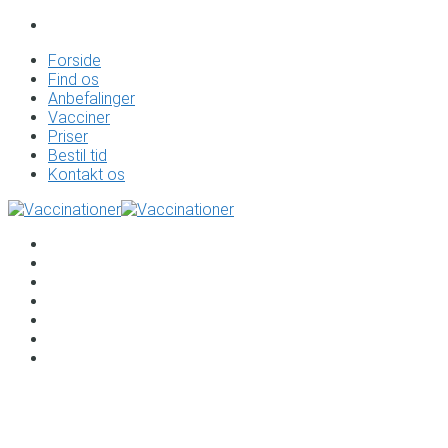
Forside
Find os
Anbefalinger
Vacciner
Priser
Bestil tid
Kontakt os
Forside
Find os
Anbefalinger
Vacciner
Priser
Bestil tid
Kontakt os
Vaccinationer til Nicaragua