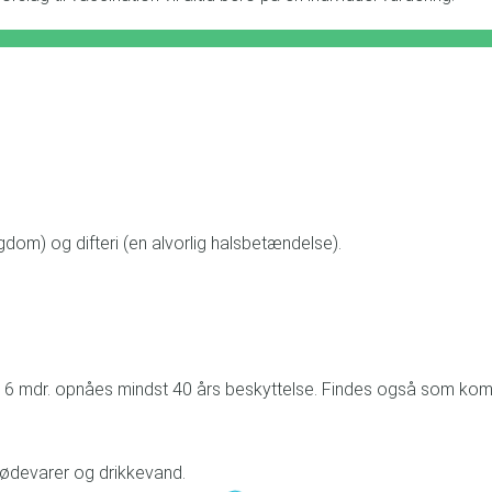
om) og difteri (en alvorlig halsbetændelse).
igst 6 mdr. opnåes mindst 40 års beskyttelse. Findes også som ko
 fødevarer og drikkevand.