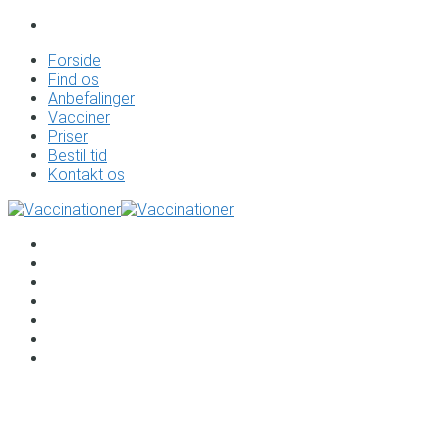
Forside
Find os
Anbefalinger
Vacciner
Priser
Bestil tid
Kontakt os
Forside
Find os
Anbefalinger
Vacciner
Priser
Bestil tid
Kontakt os
Vaccinationer til Tuvalu