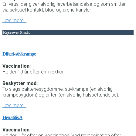
En virus, der giver alvorlig leverbetændelse og som smitter
via seksuel kontakt, blod og urene kanyler.
Læs mere…
Rejse over 6 mdr.
Difteri-stivkrampe
Vaccination:
Holder 10 år efter én injektion.
Beskytter mod:
To slags bakteriesygdomme: stivkrampe (en alvorlig
krampesygdom) og difteri (en alvorlig halsbetændelse).
Læs mere…
Hepatitis A
Vaccination:
Holder 1 år efter én vaccination. Ved revaccination efter