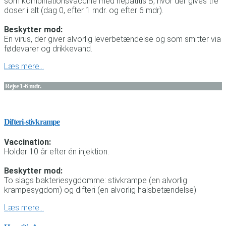
som kombinationsvaccine med hepatitis B, hvor der gives tre
doser i alt (dag 0, efter 1 mdr. og efter 6 mdr).
Beskytter mod:
En virus, der giver alvorlig leverbetændelse og som smitter via
fødevarer og drikkevand.
Læs mere…
Rejse 1-6 mdr.
Difteri-stivkrampe
Vaccination:
Holder 10 år efter én injektion.
Beskytter mod:
To slags bakteriesygdomme: stivkrampe (en alvorlig
krampesygdom) og difteri (en alvorlig halsbetændelse).
Læs mere…